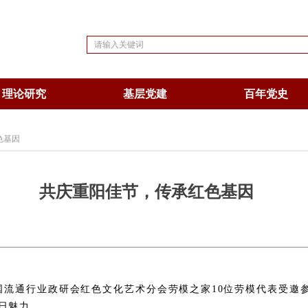
理论研究
基层党建
百年党史
色基因
共庆重阳佳节，传承红色基因
国流通行业政研会红色文化艺术分会
劳模之家
10
位劳模代表
受邀
日魅力。