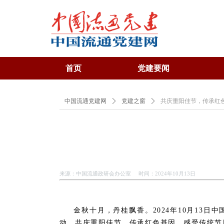
首页
党建要闻
中国流通党建网
ꄲ
党建之窗
ꄲ
共庆重阳佳节，传承红
来源：中国流通政研会办公室 时间：2024年10月13日
金秋十月，丹桂飘香。
2024
年
10
月
13
日
中
动，共庆重阳佳节，传承红色基因，感受传统节