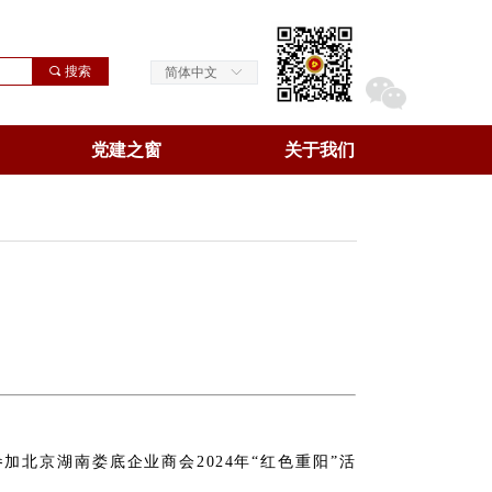
끠
搜索
简体中文
ꀅ
党建之窗
关于我们
参加北京
湖南
娄底企业商会
2024
年
“
红色重阳
”
活