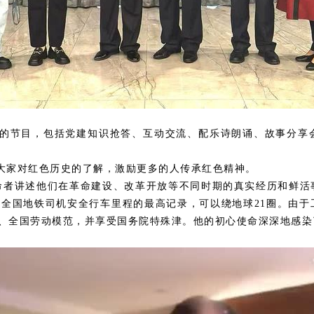
彩的节目，包括
党建知识抢答、互动交流
、
配乐诗朗诵、故事分享
大家对红色历史的了解，激励更多的人传承红色精神。
命者讲述他们在革命建设、改革开放等不同时期的真实经历
和
鲜活
了全国地铁司机安全行车里程的最高记录，可以绕地球
21
圈。由于
、全国劳动模范，并享受国务院特殊津。
他的初心使命深深地感染