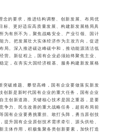
理念的要求，推进结构调整、创新发展、布局优
目标、更好适应高质量发展、构建新发展格局具
所为有所不为，聚焦战略安全、产业引领、国计
能力。把发展壮大实体经济作为主攻方向，促进
布局。深入推进碳达峰碳中和，推动能源清洁低
化经营。新征程上，国有企业必须始终聚焦主业、
稳定，在夯实大国经济根基、服务构建新发展格
断突破难题、攀登高峰，国有企业要做落实新发
技创新是新时代国有企业的重大任务，国有企业
自主创新道路。关键核心技术是国之重器，是要
心竞争力、民生改善的重大战略任务，超前布局前
等国有企业要勇挑重担、敢打头阵，勇当原创技
合，提升国有企业原创技术需求牵引、源头供给、
新主体作用，积极集聚各类创新要素，加快打造