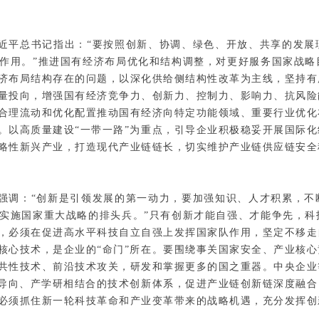
近平总书记指出：“要按照创新、协调、绿色、开放、共享的发展
作用。”推进国有经济布局优化和结构调整，对更好服务国家战略
济布局结构存在的问题，以深化供给侧结构性改革为主线，坚持有
量投向，增强国有经济竞争力、创新力、控制力、影响力、抗风险
合理流动和优化配置推动国有经济向特定功能领域、重要行业优化
。以高质量建设“一带一路”为重点，引导企业积极稳妥开展国际
略性新兴产业，打造现代产业链链长，切实维护产业链供应链安全
强调：“创新是引领发展的第一动力，要加强知识、人才积累，不
实施国家重大战略的排头兵。”只有创新才能自强、才能争先，科
，必须在促进高水平科技自立自强上发挥国家队作用，坚定不移走
核心技术，是企业的“命门”所在。要围绕事关国家安全、产业核
共性技术、前沿技术攻关，研发和掌握更多的国之重器。中央企业
为导向、产学研相结合的技术创新体系，促进产业链创新链深度融
必须抓住新一轮科技革命和产业变革带来的战略机遇，充分发挥创