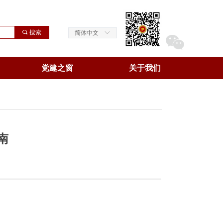
끠
搜索
简体中文
ꀅ
党建之窗
关于我们
南