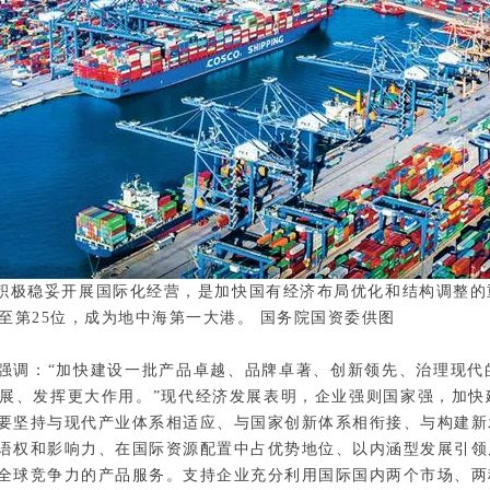
业积极稳妥开展国际化经营，是加快国有经济布局优化和结构调整
至第25位，成为地中海第一大港。 国务院国资委供图
强调：“加快建设一批产品卓越、品牌卓著、创新领先、治理现代
展、发挥更大作用。”现代经济发展表明，企业强则国家强，加快
要坚持与现代产业体系相适应、与国家创新体系相衔接、与构建新
语权和影响力、在国际资源配置中占优势地位、以内涵型发展引领
全球竞争力的产品服务。支持企业充分利用国际国内两个市场、两