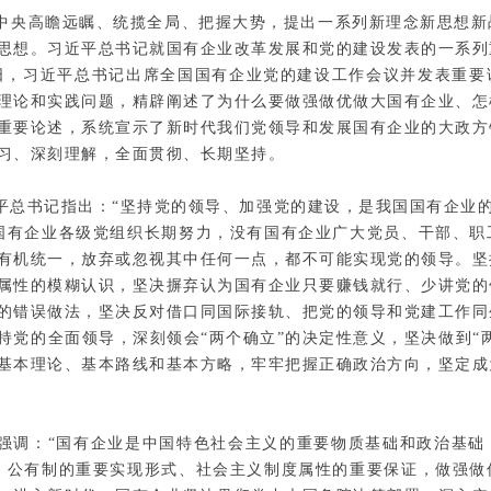
中央高瞻远瞩、统揽全局、把握大势，提出一系列新理念新思想新
思想。习近平总书记就国有企业改革发展和党的建设发表的一系列
10日，习近平总书记出席全国国有企业党的建设工作会议并发表重
理论和实践问题，精辟阐述了为什么要做强做优做大国有企业、怎
重要论述，系统宣示了新时代我们党领导和发展国有企业的大政方
习、深刻理解，全面贯彻、长期坚持。
平总书记指出：“坚持党的领导、加强党的建设，是我国国有企业的
国有企业各级党组织长期努力，没有国有企业广大党员、干部、职
有机统一，放弃或忽视其中任何一点，都不可能实现党的领导。坚
属性的模糊认识，坚决摒弃认为国有企业只要赚钱就行、少讲党的
的错误做法，坚决反对借口同国际接轨、把党的领导和党建工作同
持党的全面领导，深刻领会“两个确立”的决定性意义，坚决做到“
基本理论、基本路线和基本方略，牢牢把握正确政治方向，坚定成
强调：“国有企业是中国特色社会主义的重要物质基础和政治基础
、公有制的重要实现形式、社会主义制度属性的重要保证，做强做