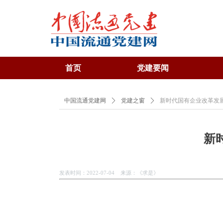
首页
党建要闻
中国流通党建网
ꄲ
党建之窗
ꄲ
新时代国有企业改革发
新
发表时间：2022-07-04 来源：《求是》