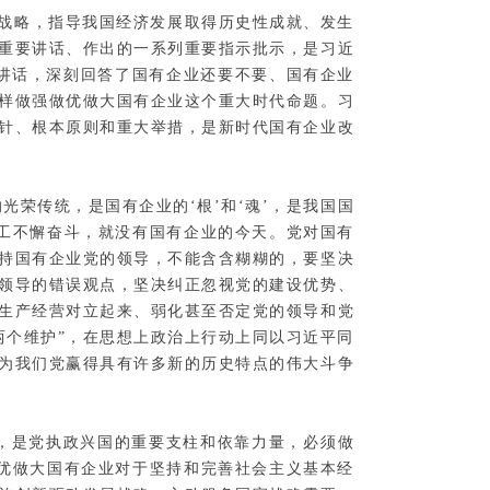
战略，指导我国经济发展取得历史性成就、发生
重要讲话、作出的一系列重要指示批示，是习近
要讲话，深刻回答了国有企业还要不要、国有企业
样做强做优做大国有企业这个重大时代命题。习
针、根本原则和重大举措，是新时代国有企业改
光荣传统，是国有企业的‘根’和‘魂’，是我国国
工不懈奋斗，就没有国有企业的今天。党对国有
持国有企业党的领导，不能含含糊糊的，要坚决
领导的错误观点，坚决纠正忽视党的建设优势、
生产经营对立起来、弱化甚至否定党的领导和党
两个维护”，在思想上政治上行动上同以习近平同
为我们党赢得具有许多新的历史特点的伟大斗争
，是党执政兴国的重要支柱和依靠力量，必须做
优做大国有企业对于坚持和完善社会主义基本经