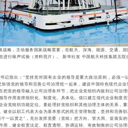
展战略，主动服务国家战略需要，在航天、深海、能源、交通、国
在进行噪声试验（资料照片）。 新华社发 中国航天科技集团五院
总书记指出：“坚持党对国有企业的领导是重大政治原则，必须一
，把加强党的领导和完善公司治理统一起来，建设中国特色现代企
特在把党的领导融入公司治理各环节，把企业党组织内嵌到公司治
领导作用发挥组织化、制度化、具体化。借口建立现代企业制度否
企业党组织功能定位。要处理好党组织和其他治理主体的关系，董
。健全以职工代表大会为基本形式的民主管理制度，坚持和完善职
两个一以贯之”，充分发挥党委（党组）把方向、管大局、促落实
作用，健全权责法定、权责透明、协调运转、有效制衡的公司治理